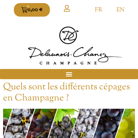
0
FR
EN
0,00
€
Quels sont les différents cépages
en Champagne ?