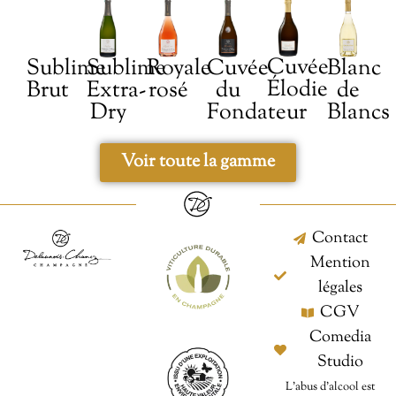
Cuvée
Blanc
Sublime
Sublime
Royale
Cuvée
Élodie
de
Extra-
Brut
rosé
du
Blancs
Dry
Fondateur
Voir toute la gamme
Contact
Mention
légales
CGV
Comedia
Studio
L’abus d’alcool est