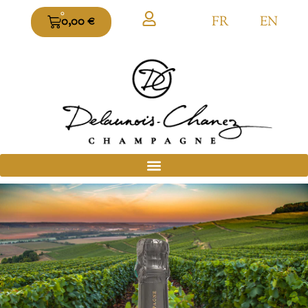
0
FR
EN
0,00
€