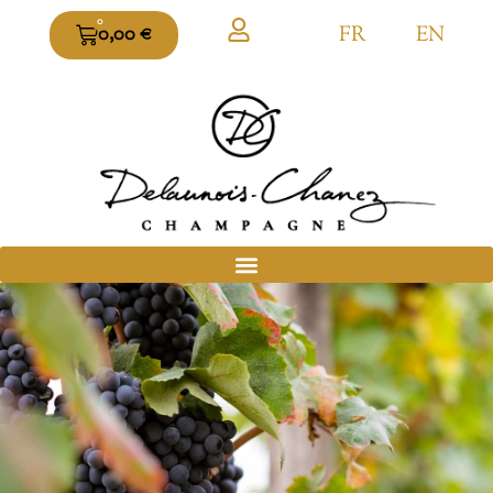
0
FR
EN
0,00
€