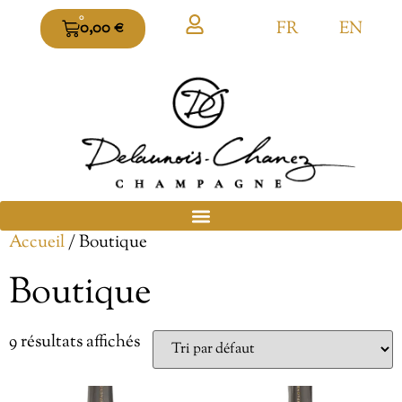
0
FR
EN
0,00
€
Accueil
/ Boutique
Boutique
9 résultats affichés