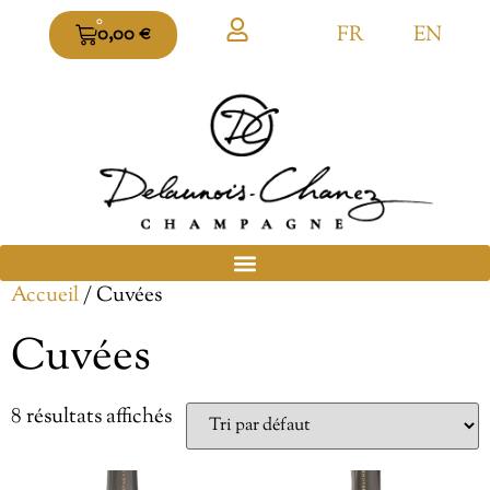
0
FR
EN
0,00
€
Accueil
/ Cuvées
Cuvées
8 résultats affichés